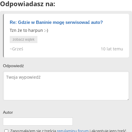
Odpowiadasz na:
Re: Gdzie w Baninie mogę serwisować auto?
Tzn że to harpun :-)
zobacz wątek
~Grześ
10 lat temu
Odpowiedź
Autor
Zapoznała/em się z treścią
regulaminu forum
i akceptuję jego treść.