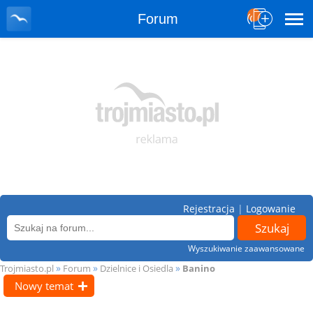
Forum
Rejestracja
|
Logowanie
Wyszukiwanie zaawansowane
»
»
»
Trojmiasto.pl
Forum
Dzielnice i Osiedla
Banino
Nowy temat