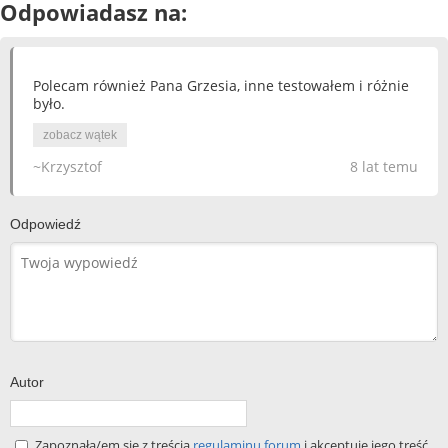
Odpowiadasz na:
Polecam również Pana Grzesia, inne testowałem i różnie
było.
zobacz wątek
~Krzysztof
8 lat temu
Odpowiedź
Autor
Zapoznała/em się z treścią
regulaminu forum
i akceptuję jego treść.