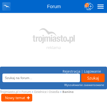
Forum
Rejestracja
|
Logowanie
Wyszukiwanie zaawansowane
»
»
»
Trojmiasto.pl
Forum
Dzielnice i Osiedla
Banino
Nowy temat