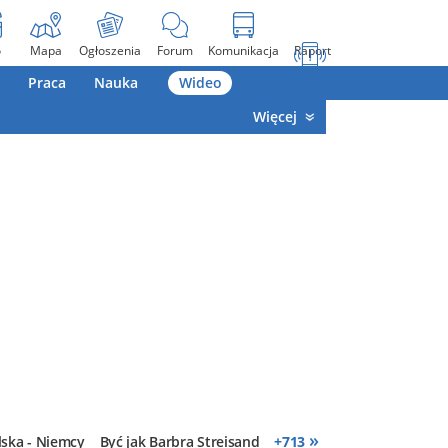
o
Mapa
Ogłoszenia
Forum
Komunikacja
Raport
Praca
Nauka
Wideo
Więcej
»
lska - Niemcy
Być jak Barbra Streisand
+
713