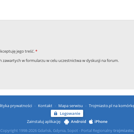
akceptuję jego treść.
*
zawartych w formularzu w celu uczestnictwa w dyskusji na forum.
lityka prywatności
Kontakt
Mapa serwisu
Trojmiasto.pl na komórk
Logowanie
Zainstaluj aplikację:
Android
iPhone
Copyright 1998-2026 Gdańsk, Gdynia, Sopot - Portal Regionalny
trojmiasto