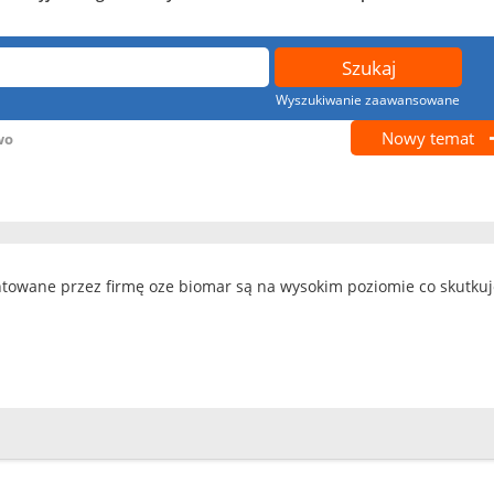
Wyszukiwanie zaawansowane
Nowy temat
wo
towane przez firmę oze biomar są na wysokim poziomie co skutku