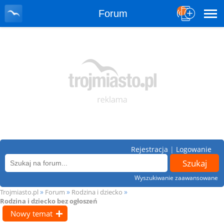
Forum
Rejestracja
|
Logowanie
Wyszukiwanie zaawansowane
»
»
»
Trojmiasto.pl
Forum
Rodzina i dziecko
Rodzina i dziecko bez ogłoszeń
Nowy temat