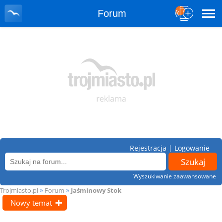
Forum
Rejestracja
|
Logowanie
Wyszukiwanie zaawansowane
»
»
Trojmiasto.pl
Forum
Jaśminowy Stok
Nowy temat