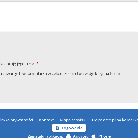
akceptuję jego treść.
*
zawartych w formularzu w celu uczestnictwa w dyskusji na forum.
lityka prywatności
Kontakt
Mapa serwisu
Trojmiasto.pl na komórk
Logowanie
Zainstaluj aplikację:
Android
iPhone