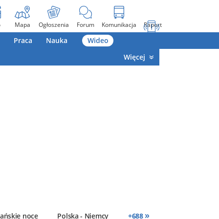
o
Mapa
Ogłoszenia
Forum
Komunikacja
Raport
Praca
Nauka
Wideo
Więcej
»
ańskie noce
Polska - Niemcy
+
688