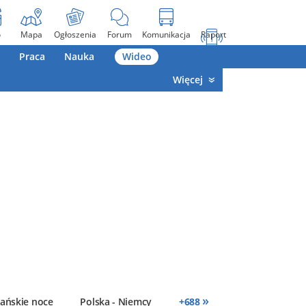
o
Mapa
Ogłoszenia
Forum
Komunikacja
Raport
Praca
Nauka
Wideo
Więcej
»
ańskie noce
Polska - Niemcy
+
688