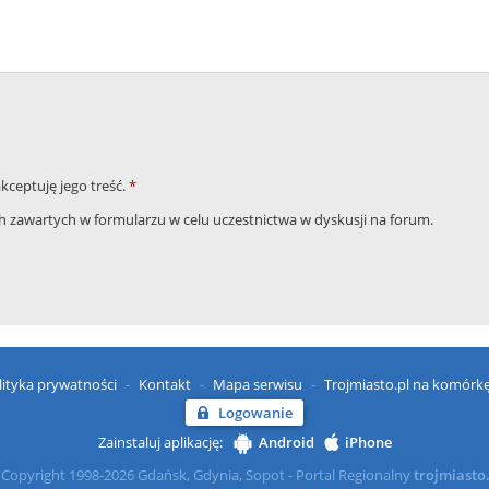
akceptuję jego treść.
*
zawartych w formularzu w celu uczestnictwa w dyskusji na forum.
lityka prywatności
Kontakt
Mapa serwisu
Trojmiasto.pl na komórk
Logowanie
Zainstaluj aplikację:
Android
iPhone
Copyright 1998-2026 Gdańsk, Gdynia, Sopot - Portal Regionalny
trojmiasto