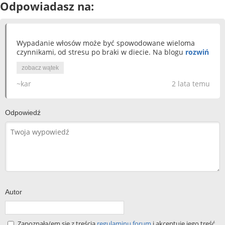
Odpowiadasz na:
Wypadanie włosów może być spowodowane wieloma
czynnikami, od stresu po braki w diecie. Na blogu
rozwiń
zobacz wątek
~kar
2 lata temu
Odpowiedź
Autor
Zapoznała/em się z treścią
regulaminu forum
i akceptuję jego treść.