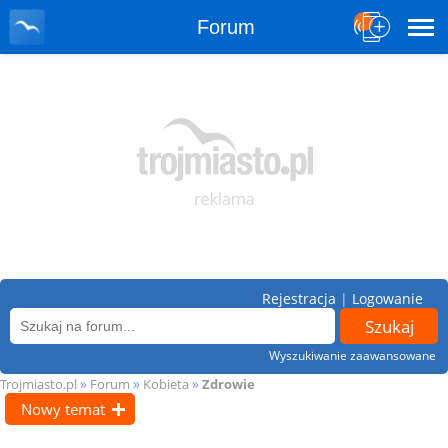
Forum
Rejestracja
|
Logowanie
Wyszukiwanie zaawansowane
»
»
»
Trojmiasto.pl
Forum
Kobieta
Zdrowie
Nowy temat