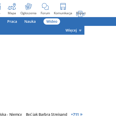
o
Mapa
Ogłoszenia
Forum
Komunikacja
Raport
Praca
Nauka
Wideo
Więcej
»
lska - Niemcy
Być jak Barbra Streisand
+
711