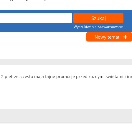
Wyszukiwanie zaawansowane
Nowy temat
a 2 pietrze, czesto maja fajne promocje przed roznymi swietami i in