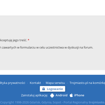
akceptuję jego treść.
*
zawartych w formularzu w celu uczestnictwa w dyskusji na forum.
lityka prywatności
Kontakt
Mapa serwisu
Trojmiasto.pl na komórk
Logowanie
Zainstaluj aplikację:
Android
iPhone
Copyright 1998-2026 Gdańsk, Gdynia, Sopot - Portal Regionalny
trojmiasto