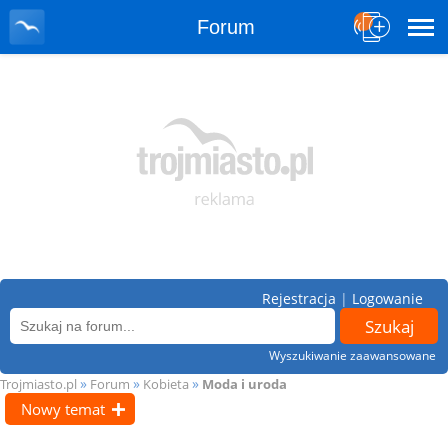
Forum
Rejestracja
|
Logowanie
Wyszukiwanie zaawansowane
»
»
»
Trojmiasto.pl
Forum
Kobieta
Moda i uroda
Nowy temat