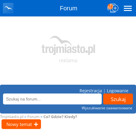
Forum
Rejestracja
|
Logowanie
Wyszukiwanie zaawansowane
»
»
Trojmiasto.pl
Forum
Co? Gdzie? Kiedy?
Nowy temat