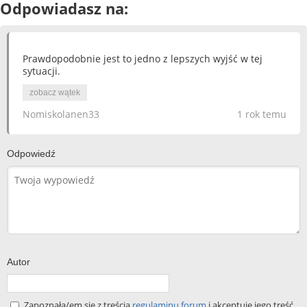
Odpowiadasz na:
Prawdopodobnie jest to jedno z lepszych wyjść w tej
sytuacji.
zobacz wątek
Nomiskolanen33
1 rok temu
Odpowiedź
Autor
Zapoznała/em się z treścią
regulaminu forum
i akceptuję jego treść.