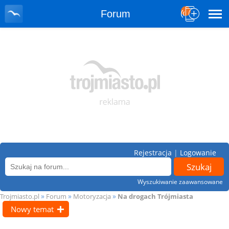
Forum
Rejestracja
|
Logowanie
Wyszukiwanie zaawansowane
»
»
»
Trojmiasto.pl
Forum
Motoryzacja
Na drogach Trójmiasta
Nowy temat