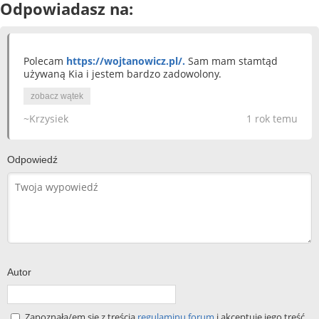
Odpowiadasz na:
Polecam
https://wojtanowicz.pl/.
Sam mam stamtąd
używaną Kia i jestem bardzo zadowolony.
zobacz wątek
~Krzysiek
1 rok temu
Odpowiedź
Autor
Zapoznała/em się z treścią
regulaminu forum
i akceptuję jego treść.