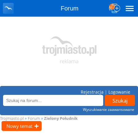
Forum
Rejestracja
|
Logowanie
Wyszukiwanie zaawansowane
»
»
Trojmiasto.pl
Forum
Zielony Południk
Nowy temat