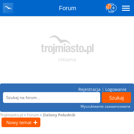
Forum
Rejestracja
|
Logowanie
Wyszukiwanie zaawansowane
»
»
Trojmiasto.pl
Forum
Zielony Południk
Nowy temat