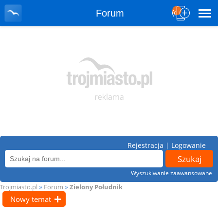
Forum
Rejestracja
|
Logowanie
Wyszukiwanie zaawansowane
»
»
Trojmiasto.pl
Forum
Zielony Południk
Nowy temat