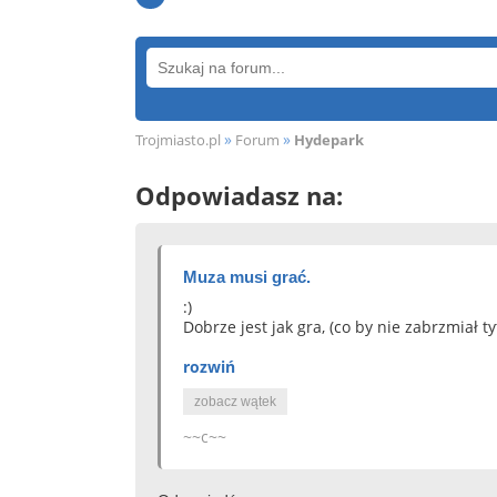
»
»
Trojmiasto.pl
Forum
Hydepark
Odpowiadasz na:
Muza musi grać.
:)
Dobrze jest jak gra, (co by nie zabrzmiał t
rozwiń
zobacz wątek
~~c~~