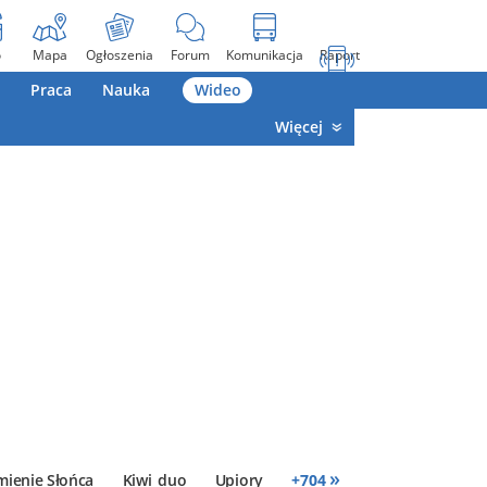
o
Mapa
Ogłoszenia
Forum
Komunikacja
Raport
Praca
Nauka
Wideo
Więcej
»
mienie Słońca
Kiwi_duo
Upiory
+
704