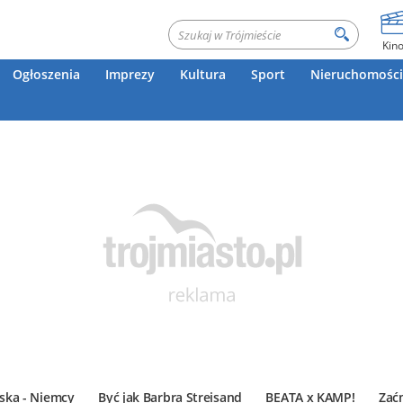
Kin
Ogłoszenia
Imprezy
Kultura
Sport
Nieruchomości
ska - Niemcy
Być jak Barbra Streisand
BEATA x KAMP!
Zać