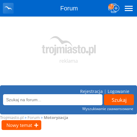
Forum
Rejestracja
|
Logowanie
Wyszukiwanie zaawansowane
»
»
Trojmiasto.pl
Forum
Motoryzacja
Nowy temat