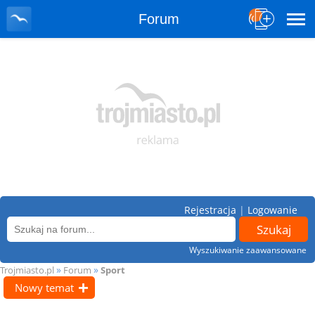
Forum
Rejestracja
|
Logowanie
Wyszukiwanie zaawansowane
»
»
Trojmiasto.pl
Forum
Sport
Nowy temat