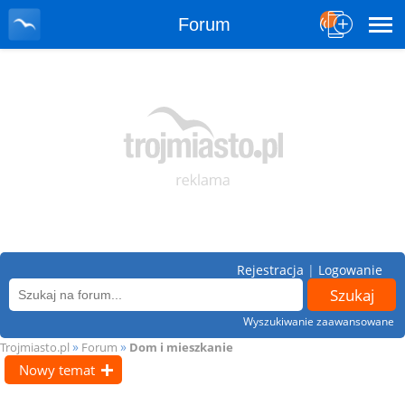
Forum
Rejestracja
|
Logowanie
Wyszukiwanie zaawansowane
»
»
Trojmiasto.pl
Forum
Dom i mieszkanie
Nowy temat