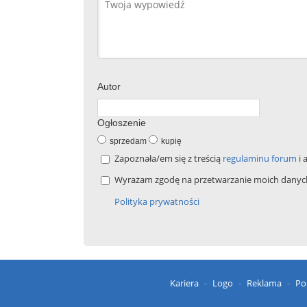
Autor
Ogłoszenie
sprzedam
kupię
Zapoznała/em się z treścią
regulaminu forum
i 
Wyrażam zgodę na przetwarzanie moich danych 
Polityka prywatności
Kariera
Logo
Reklama
Po