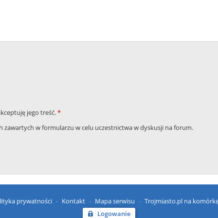
akceptuję jego treść.
*
zawartych w formularzu w celu uczestnictwa w dyskusji na forum.
lityka prywatności
Kontakt
Mapa serwisu
Trojmiasto.pl na komórk
Logowanie