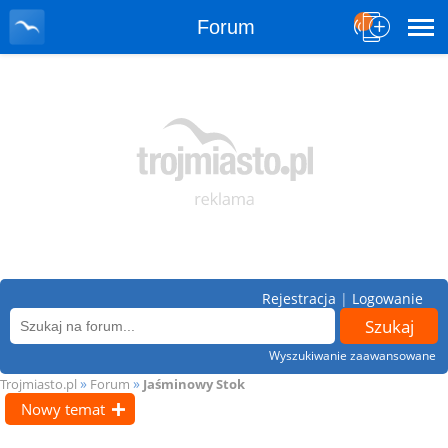
Forum
Rejestracja
|
Logowanie
Wyszukiwanie zaawansowane
»
»
Trojmiasto.pl
Forum
Jaśminowy Stok
Nowy temat