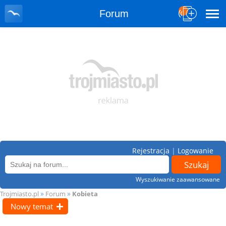
Forum
Rejestracja
|
Logowanie
Wyszukiwanie zaawansowane
»
»
Trojmiasto.pl
Forum
Kobieta
Nowy temat