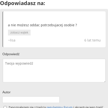
Odpowiadasz na:
a nie możesz oddac potrzebujacej osobie ?
zobacz wątek
~lisa
6 lat temu
Odpowiedź
Autor
Zapoznała/em się z treścią
regulaminu forum
i akceptuję jego treść.