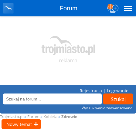
Forum
Rejestracja
|
Logowanie
Wyszukiwanie zaawansowane
»
»
»
Trojmiasto.pl
Forum
Kobieta
Zdrowie
Nowy temat