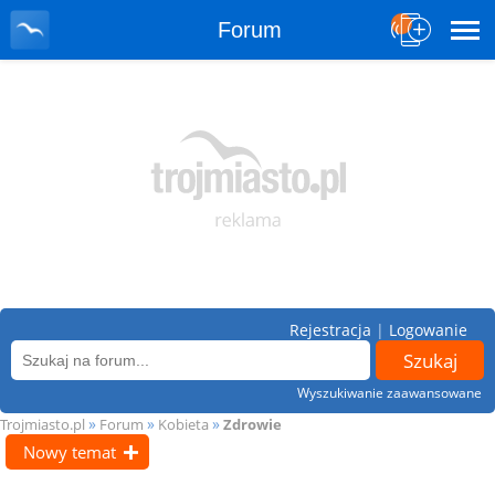
Forum
Rejestracja
|
Logowanie
Wyszukiwanie zaawansowane
»
»
»
Trojmiasto.pl
Forum
Kobieta
Zdrowie
Nowy temat