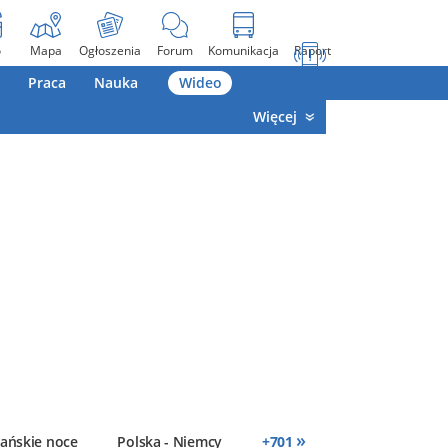
o
Mapa
Ogłoszenia
Forum
Komunikacja
Raport
Praca
Nauka
Wideo
Więcej
»
ańskie noce
Polska - Niemcy
+
701