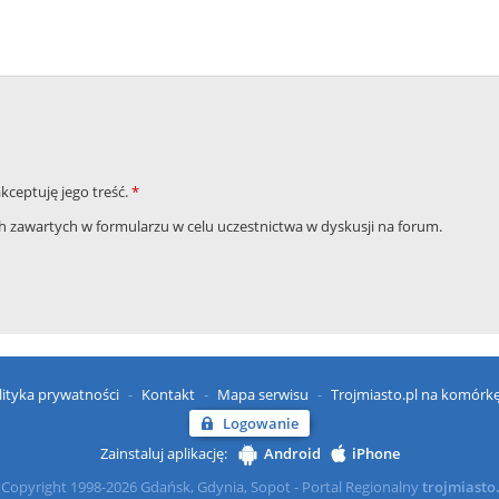
akceptuję jego treść.
*
zawartych w formularzu w celu uczestnictwa w dyskusji na forum.
lityka prywatności
Kontakt
Mapa serwisu
Trojmiasto.pl na komórk
Logowanie
Zainstaluj aplikację:
Android
iPhone
Copyright 1998-2026 Gdańsk, Gdynia, Sopot - Portal Regionalny
trojmiasto