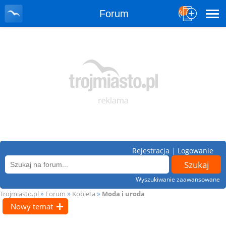
Forum
Rejestracja
|
Logowanie
Wyszukiwanie zaawansowane
»
»
»
Trojmiasto.pl
Forum
Kobieta
Moda i uroda
Nowy temat