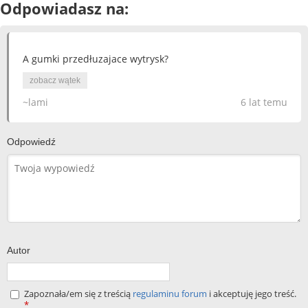
Odpowiadasz na:
A gumki przedłuzajace wytrysk?
zobacz wątek
~lami
6 lat temu
Odpowiedź
Autor
Zapoznała/em się z treścią
regulaminu forum
i akceptuję jego treść.
*