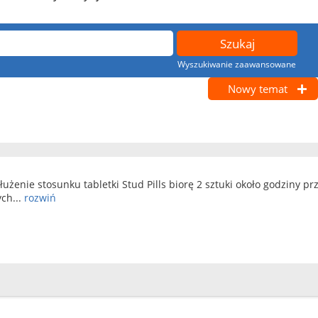
Wyszukiwanie zaawansowane
Nowy temat
użenie stosunku tabletki Stud Pills biorę 2 sztuki około godziny 
ch...
rozwiń