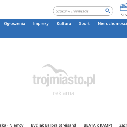
Kin
Ogłoszenia
Imprezy
Kultura
Sport
Nieruchomości
ska - Niemcy
Być jak Barbra Streisand
BEATA x KAMP!
Zać