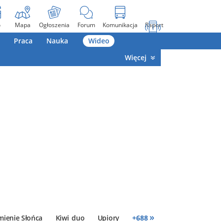
o
Mapa
Ogłoszenia
Forum
Komunikacja
Raport
Praca
Nauka
Wideo
Więcej
»
mienie Słońca
Kiwi_duo
Upiory
+
688