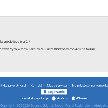
akceptuję jego treść.
*
zawartych w formularzu w celu uczestnictwa w dyskusji na forum.
lityka prywatności
Kontakt
Mapa serwisu
Trojmiasto.pl na komórk
Logowanie
Zainstaluj aplikację:
Android
iPhone
Copyright 1998-2026 Gdańsk, Gdynia, Sopot - Portal Regionalny
trojmiasto