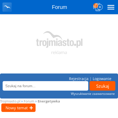
Forum
Rejestracja
|
Logowanie
Wyszukiwanie zaawansowane
»
»
Trojmiasto.pl
Forum
Energetywka
Nowy temat