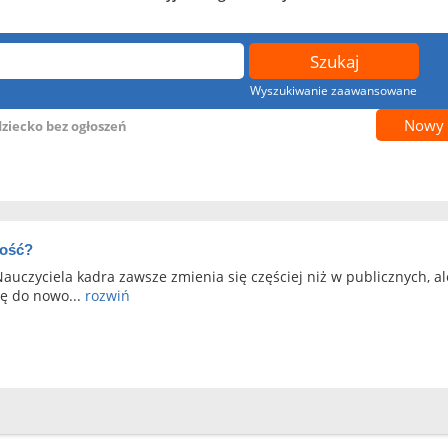
Wyszukiwanie zaawansowane
Nowy 
dziecko bez ogłoszeń
ność?
auczyciela kadra zawsze zmienia się częściej niż w publicznych, ale
ię do nowo...
rozwiń