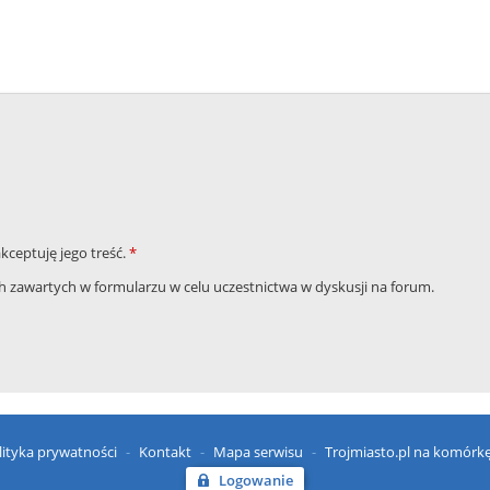
akceptuję jego treść.
*
zawartych w formularzu w celu uczestnictwa w dyskusji na forum.
lityka prywatności
Kontakt
Mapa serwisu
Trojmiasto.pl na komórk
Logowanie