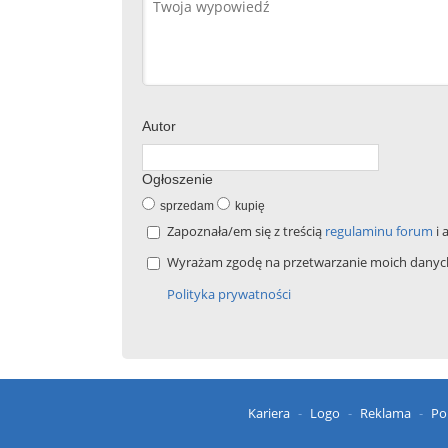
Autor
Ogłoszenie
sprzedam
kupię
Zapoznała/em się z treścią
regulaminu forum
i 
Wyrażam zgodę na przetwarzanie moich danych 
Polityka prywatności
Kariera
Logo
Reklama
Po