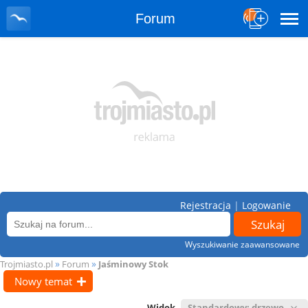
Forum
Rejestracja
|
Logowanie
Wyszukiwanie zaawansowane
»
»
Trojmiasto.pl
Forum
Jaśminowy Stok
Nowy temat
Widok