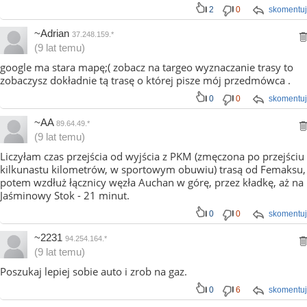
2
0
skomentuj
~Adrian
37.248.159.*
(9 lat temu)
google ma stara mapę;( zobacz na targeo wyznaczanie trasy to
zobaczysz dokładnie tą trasę o której pisze mój przedmówca .
0
0
skomentuj
~AA
89.64.49.*
(9 lat temu)
Liczyłam czas przejścia od wyjścia z PKM (zmęczona po przejściu
kilkunastu kilometrów, w sportowym obuwiu) trasą od Femaksu,
potem wzdłuż łącznicy węzła Auchan w górę, przez kładkę, aż na
Jaśminowy Stok - 21 minut.
0
0
skomentuj
~2231
94.254.164.*
(9 lat temu)
Poszukaj lepiej sobie auto i zrob na gaz.
0
6
skomentuj