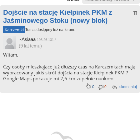
Dojście na stację Kiełpinek PKM z
Jaśminowego Stoku (nowy blok)
Karczemki
Temat dostępny też na forum:
~Asiaaa
193.26.131.*
(9 lat temu)
Witam,
Czy osoby mieszkające już dłuższy czas na Karczemkach mają
wypracowany jakiś skrót dojścia na stację Kiełpinek PKM ?
Google Maps pokazuje mi 2,6 km zupełnie naokoło....
0
0
skomentuj