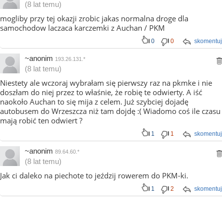
(8 lat temu)
mogliby przy tej okazji zrobic jakas normalna droge dla
samochodow laczaca karczemki z Auchan / PKM
0
0
skomentuj
~anonim
193.26.131.*
(8 lat temu)
Niestety ale wczoraj wybrałam się pierwszy raz na pkmke i nie
doszłam do niej przez to właśnie, że robię te odwierty. A iść
naokoło Auchan to się mija z celem. Już szybciej dojadę
autobusem do Wrzeszcza niż tam dojdę :( Wiadomo coś ile czasu
mają robić ten odwiert ?
1
1
skomentuj
~anonim
89.64.60.*
(8 lat temu)
Jak ci daleko na piechote to jeździj rowerem do PKM-ki.
1
2
skomentuj