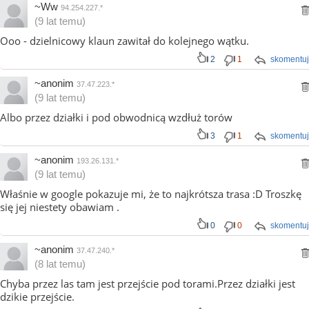
~Ww
94.254.227.*
(9 lat temu)
Ooo - dzielnicowy klaun zawitał do kolejnego wątku.
2
1
skomentuj
~anonim
37.47.223.*
(9 lat temu)
Albo przez działki i pod obwodnicą wzdłuż torów
3
1
skomentuj
~anonim
193.26.131.*
(9 lat temu)
Właśnie w google pokazuje mi, że to najkrótsza trasa :D Troszkę
się jej niestety obawiam .
0
0
skomentuj
~anonim
37.47.240.*
(8 lat temu)
Chyba przez las tam jest przejście pod torami.Przez działki jest
dzikie przejście.