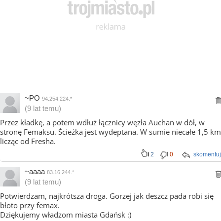
~PO
94.254.224.*
(9 lat temu)
Przez kładkę, a potem wdłuż łącznicy węzła Auchan w dół, w
stronę Femaksu. Ścieżka jest wydeptana. W sumie niecałe 1,5 km
licząc od Fresha.
2
0
skomentuj
~aaaa
83.16.244.*
(9 lat temu)
Potwierdzam, najkrótsza droga. Gorzej jak deszcz pada robi się
błoto przy femax.
Dziękujemy władzom miasta Gdańsk :)