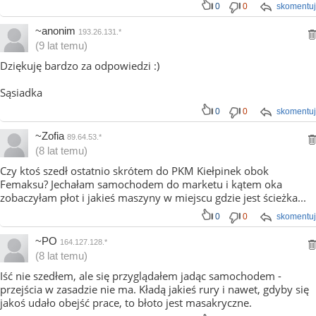
0
0
skomentuj
~anonim
193.26.131.*
(9 lat temu)
Dziękuję bardzo za odpowiedzi :)
Sąsiadka
0
0
skomentuj
~Zofia
89.64.53.*
(8 lat temu)
Czy ktoś szedł ostatnio skrótem do PKM Kiełpinek obok
Femaksu? Jechałam samochodem do marketu i kątem oka
zobaczyłam płot i jakieś maszyny w miejscu gdzie jest ścieżka...
0
0
skomentuj
~PO
164.127.128.*
(8 lat temu)
Iść nie szedłem, ale się przyglądałem jadąc samochodem -
przejścia w zasadzie nie ma. Kładą jakieś rury i nawet, gdyby się
jakoś udało obejść prace, to błoto jest masakryczne.