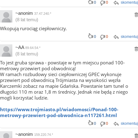
0
0
skomentuj
~anonim
37.47.240.*
(8 lat temu)
Wkopują rurociąg ciepłowniczy.
0
0
skomentuj
~AA
89.64.54.*
(8 lat temu)
To jest gruba sprawa - powstaje w tym miejscu ponad 100-
metrowy przewiert pod obwodnicą!
W ramach rozbudowy sieci ciepłowniczej GPEC wykonuje
przewiert pod obwodnicą Trójmiasta na wysokości węzła
Karczemki zobacz na mapie Gdańska. Powstanie tam tunel o
długości 110 m oraz 1,8 m średnicy. Jednak nie będą z niego
mogli korzystać ludzie.
https://www.trojmiasto.pl/wiadomosci/Ponad-100-
metrowy-przewiert-pod-obwodnica-n117261.html
0
0
skomentuj
~anonim
159.220.74.*