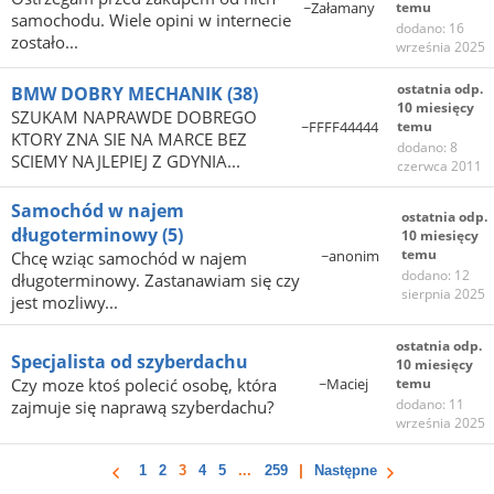
~Załamany
temu
samochodu. Wiele opini w internecie
dodano: 16
zostało...
września 2025
ostatnia odp.
BMW DOBRY MECHANIK
(38)
10 miesięcy
SZUKAM NAPRAWDE DOBREGO
~FFFF44444
temu
KTORY ZNA SIE NA MARCE BEZ
dodano: 8
SCIEMY NAJLEPIEJ Z GDYNIA...
czerwca 2011
Samochód w najem
ostatnia odp.
długoterminowy
(5)
10 miesięcy
temu
~anonim
Chcę wziąc samochód w najem
dodano: 12
długoterminowy. Zastanawiam się czy
sierpnia 2025
jest mozliwy...
ostatnia odp.
Specjalista od szyberdachu
10 miesięcy
Czy moze ktoś polecić osobę, która
~Maciej
temu
dodano: 11
zajmuje się naprawą szyberdachu?
września 2025
1
2
3
4
5
...
259
Następne