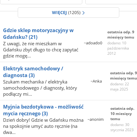
WIĘCEJ
(1205)
Gdzie sklep motoryzacyjny w
ostatnia odp. 9
Gdańsku?
(21)
miesięcy temu
~adoado0
Z uwagi, że nie mieszkam w
dodano: 10
października
Gdańsku zbyt długo to chcę zapytać
2012
gdzie mogę...
Elektryk samochodowy /
ostatnia odp. 9
diagnosta
(3)
miesięcy temu
~Anka
Szukam mechanika / elektryka
dodano: 22
samochodowego / diagnosty, który
maja 2025
podłączy mi...
Myjnia bezdotykowa - możliwość
ostatnia odp.
mycia ręcznego
(3)
10 miesięcy
temu
~anonim
Dzień dobry! Gdzie w Gdańsku można
dodano: 30
na spokojnie umyć auto ręcznie (na
stycznia 2023
dwa...