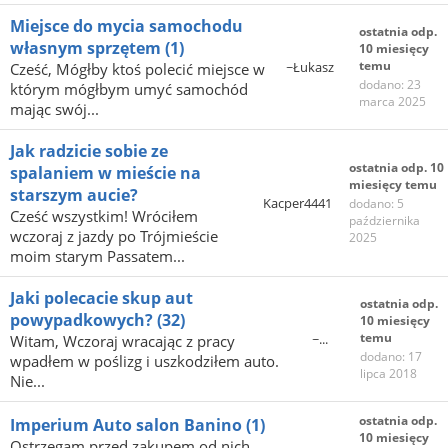
Miejsce do mycia samochodu
ostatnia odp.
własnym sprzętem
(1)
10 miesięcy
temu
~Łukasz
Cześć, Mógłby ktoś polecić miejsce w
dodano: 23
którym mógłbym umyć samochód
marca 2025
mając swój...
Jak radzicie sobie ze
ostatnia odp. 10
spalaniem w mieście na
miesięcy temu
starszym aucie?
Kacper4441
dodano: 5
Cześć wszystkim! Wróciłem
października
wczoraj z jazdy po Trójmieście
2025
moim starym Passatem...
Jaki polecacie skup aut
ostatnia odp.
powypadkowych?
(32)
10 miesięcy
temu
~...
Witam, Wczoraj wracając z pracy
dodano: 17
wpadłem w poślizg i uszkodziłem auto.
lipca 2018
Nie...
ostatnia odp.
Imperium Auto salon Banino
(1)
10 miesięcy
Ostrzegam przed zakupem od nich