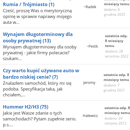
Rumia / Trójmiasto
(1)
miesięcy temu
~Radek
dodano: 6
Cześć, proszę Was o merytoryczną
grudnia 2025
opinię w sprawie naprawy mojego
auta w...
Wynajem długoterminowy dla
ostatnia odp.
osoby prywatnej
(13)
8 miesięcy
temu
~Pestk
Wynajem długoterminowy dla osoby
dodano: 28
prywatnej - jakie firmy polecacie?
września 2022
szukam...
Czy warto kupić używane auto w
ostatnia odp. 8
bardzo niskiej cenie?
(7)
miesięcy temu
jeromy
Znalazłem samochód, który mi się
dodano: 7
podoba. Specyfikacja taka, jak
grudnia 2021
chciałem,...
Hummer H2/H3
(75)
ostatnia odp. 8
Jakie jest Wasze zdanie o tych
miesięcy temu
Halewicz
samochodach? Pytam zupełnie serio.
dodano: 29
sierpnia 2012
p.s....