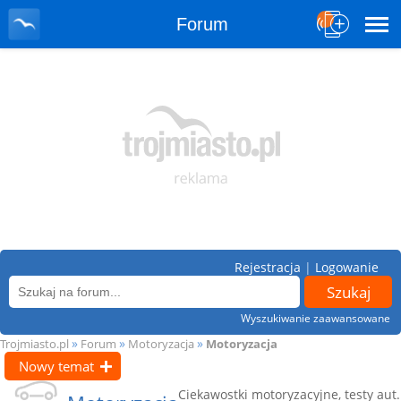
Forum
Rejestracja
|
Logowanie
Wyszukiwanie zaawansowane
»
»
»
Trojmiasto.pl
Forum
Motoryzacja
Motoryzacja
Nowy temat
Ciekawostki motoryzacyjne, testy aut.