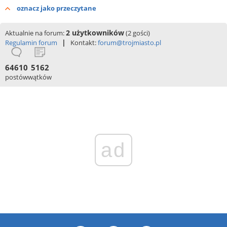
oznacz jako przeczytane
2 użytkowników
Aktualnie na forum:
(2 gości)
|
Regulamin forum
Kontakt:
forum@trojmiasto.pl
64610
5162
postów
wątków
ad