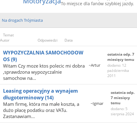
Motoryzacja
To miejsce dla fanów szybkiej jazdy.
Na drogach Trójmiasta
Temat
Autor
Odpowiedzi
Data
WYPOZYCZALNIA SAMOCHODOW
ostatnia odp. 7
OS
(9)
miesięcy temu
~Artur
Witam Czy moze ktos polecic mi dobra
dodano: 12
października
,sprawdzona wypozyczalnie
2011
samochow na...
Leasing operacyjny a wynajem
ostatnia odp.
długoterminowy
(14)
7 miesięcy
temu
~Igmar
Mam firmę, która ma małe koszta, a
dodano: 5
dużo płacę podatku oraz VATu.
sierpnia 2024
Zastanawiam...