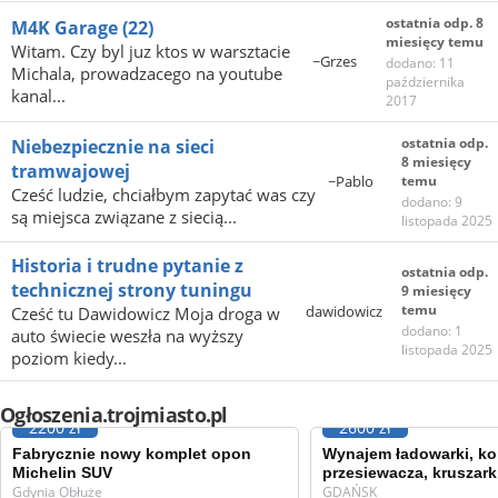
ostatnia odp. 8
M4K Garage
(22)
miesięcy temu
Witam. Czy byl juz ktos w warsztacie
~Grzes
dodano: 11
Michala, prowadzacego na youtube
października
kanal...
2017
ostatnia odp.
Niebezpiecznie na sieci
8 miesięcy
tramwajowej
~Pablo
temu
Cześć ludzie, chciałbym zapytać was czy
dodano: 9
są miejsca związane z siecią...
listopada 2025
Historia i trudne pytanie z
ostatnia odp.
technicznej strony tuningu
9 miesięcy
temu
dawidowicz
Cześć tu Dawidowicz Moja droga w
dodano: 1
auto świecie weszła na wyższy
listopada 2025
poziom kiedy...
Ogłoszenia.trojmiasto.pl
2200 zł
2600 zł
Fabrycznie nowy komplet opon
Wynajem ładowarki, ko
Michelin SUV
przesiewacza, kruszark
Gdynia Obłuże
GDAŃSK