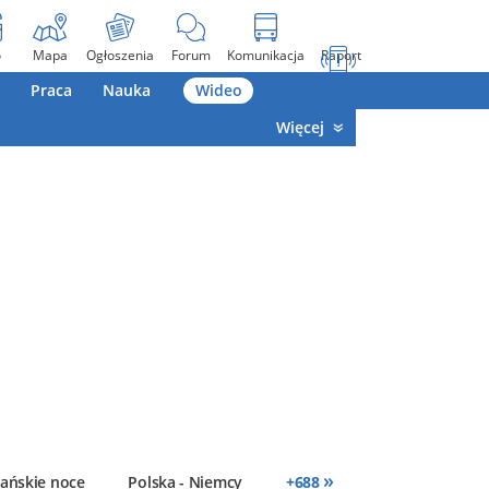
o
Mapa
Ogłoszenia
Forum
Komunikacja
Raport
Praca
Nauka
Wideo
Więcej
»
ańskie noce
Polska - Niemcy
+
688