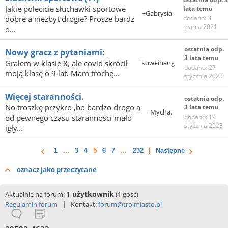
Jakie polecicie słuchawki sportowe
lata temu
~Gabrysia
dobre a niezbyt drogie? Prosze bardz
dodano: 3
marca 2021
o...
ostatnia odp.
Nowy gracz z pytaniami:
3 lata temu
Grałem w klasie 8, ale covid skrócił
kuweihang
dodano: 27
moją klasę o 9 lat. Mam trochę...
stycznia 2023
Więcej staranności.
ostatnia odp.
No troszkę przykro ,bo bardzo drogo a
3 lata temu
~Mycha.
od pewnego czasu staranności mało
dodano: 19
stycznia 2023
igły...
1
...
3
4
5
6
7
...
232
Następne
oznacz jako przeczytane
1 użytkownik
Aktualnie na forum:
(1 gość)
|
Regulamin forum
Kontakt:
forum@trojmiasto.pl