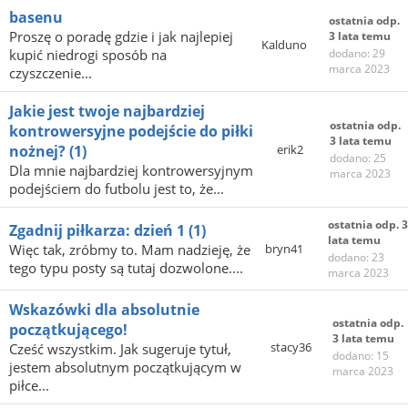
basenu
ostatnia odp.
Proszę o poradę gdzie i jak najlepiej
3 lata temu
Kalduno
kupić niedrogi sposób na
dodano: 29
marca 2023
czyszczenie...
Jakie jest twoje najbardziej
ostatnia odp.
kontrowersyjne podejście do piłki
3 lata temu
nożnej?
(1)
erik2
dodano: 25
Dla mnie najbardziej kontrowersyjnym
marca 2023
podejściem do futbolu jest to, że...
ostatnia odp. 3
Zgadnij piłkarza: dzień 1
(1)
lata temu
Więc tak, zróbmy to. Mam nadzieję, że
bryn41
dodano: 23
tego typu posty są tutaj dozwolone....
marca 2023
Wskazówki dla absolutnie
ostatnia odp.
początkującego!
3 lata temu
stacy36
Cześć wszystkim. Jak sugeruje tytuł,
dodano: 15
jestem absolutnym początkującym w
marca 2023
piłce...