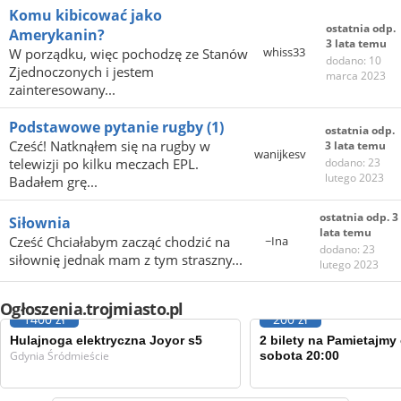
Komu kibicować jako
ostatnia odp.
Amerykanin?
3 lata temu
whiss33
W porządku, więc pochodzę ze Stanów
dodano: 10
Zjednoczonych i jestem
marca 2023
zainteresowany...
Podstawowe pytanie rugby
(1)
ostatnia odp.
Cześć! Natknąłem się na rugby w
3 lata temu
wanijkesv
telewizji po kilku meczach EPL.
dodano: 23
lutego 2023
Badałem grę...
ostatnia odp. 3
Siłownia
lata temu
Cześć Chciałabym zacząć chodzić na
~Ina
dodano: 23
siłownię jednak mam z tym straszny...
lutego 2023
Ogłoszenia.trojmiasto.pl
1400 zł
200 zł
Hulajnoga elektryczna Joyor s5
2 bilety na Pamietajmy 
Gdynia Śródmieście
sobota 20:00