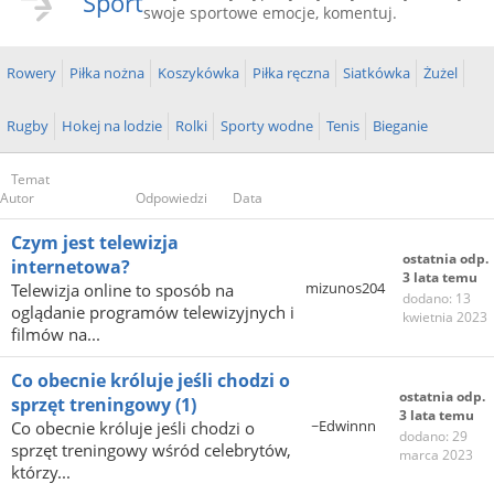
Sport
swoje sportowe emocje, komentuj.
Rowery
Piłka nożna
Koszykówka
Piłka ręczna
Siatkówka
Żużel
Rugby
Hokej na lodzie
Rolki
Sporty wodne
Tenis
Bieganie
Temat
Autor
Odpowiedzi
Data
Czym jest telewizja
ostatnia odp.
internetowa?
3 lata temu
mizunos204
Telewizja online to sposób na
dodano: 13
oglądanie programów telewizyjnych i
kwietnia 2023
filmów na...
Co obecnie króluje jeśli chodzi o
ostatnia odp.
sprzęt treningowy
(1)
3 lata temu
~Edwinnn
Co obecnie króluje jeśli chodzi o
dodano: 29
sprzęt treningowy wśród celebrytów,
marca 2023
którzy...