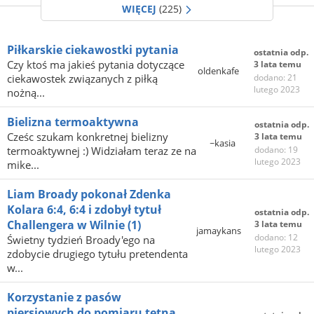
WIĘCEJ
(225)
Piłkarskie ciekawostki pytania
ostatnia odp.
Czy ktoś ma jakieś pytania dotyczące
3 lata temu
oldenkafe
ciekawostek związanych z piłką
dodano: 21
lutego 2023
nożną...
Bielizna termoaktywna
ostatnia odp.
Cześc szukam konkretnej bielizny
3 lata temu
~kasia
termoaktywnej :) Widziałam teraz ze na
dodano: 19
lutego 2023
mike...
Liam Broady pokonał Zdenka
Kolara 6:4, 6:4 i zdobył tytuł
ostatnia odp.
Challengera w Wilnie
(1)
3 lata temu
jamaykans
dodano: 12
Świetny tydzień Broady'ego na
lutego 2023
zdobycie drugiego tytułu pretendenta
w...
Korzystanie z pasów
piersiowych do pomiaru tętna