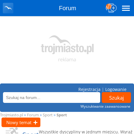
Forum
Rejestracja
|
Logowanie
Wyszukiwanie zaawansowane
»
»
»
Trojmiasto.pl
Forum
Sport
Sport
Nowy temat
Wszystkie dyscypliny w jednym miejscu. Wyraź