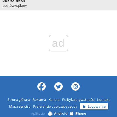
20592
4633
postów
wątków
ad
Strona główna
Reklama
Kariera
Polityka prywatności
Kontakt
Mapa serwisu
Preferencje dotyczące zgody
Logowanie
Aplikacje:
Android
iPhone