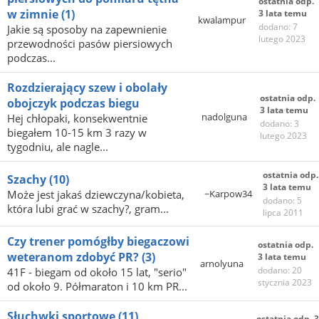
ostatnia odp.
w zimnie
(1)
3 lata temu
kwalampur
dodano: 7
Jakie są sposoby na zapewnienie
lutego 2023
przewodności pasów piersiowych
podczas...
Rozdzierający szew i obolały
ostatnia odp.
obojczyk podczas biegu
3 lata temu
nadolguna
Hej chłopaki, konsekwentnie
dodano: 3
biegałem 10-15 km 3 razy w
lutego 2023
tygodniu, ale nagle...
ostatnia odp.
Szachy
(10)
3 lata temu
Może jest jakaś dziewczyna/kobieta,
~Karpow34
dodano: 5
która lubi grać w szachy?, gram...
lipca 2011
Czy trener pomógłby biegaczowi
ostatnia odp.
weteranom zdobyć PR?
(3)
3 lata temu
arnolyuna
dodano: 20
41F - biegam od około 15 lat, "serio"
stycznia 2023
od około 9. Półmaraton i 10 km PR...
Słuchwki sportowe
(11)
ostatnia odp. 3