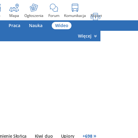
o
Mapa
Ogłoszenia
Forum
Komunikacja
Raport
Praca
Nauka
Wideo
Więcej
»
mienie Słońca
Kiwi_duo
Upiory
+
698