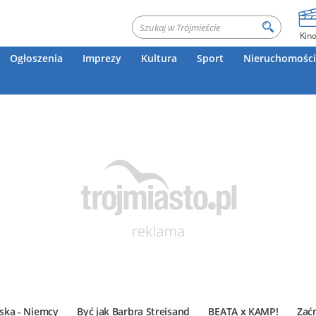
Kin
Ogłoszenia
Imprezy
Kultura
Sport
Nieruchomości
ska - Niemcy
Być jak Barbra Streisand
BEATA x KAMP!
Zać