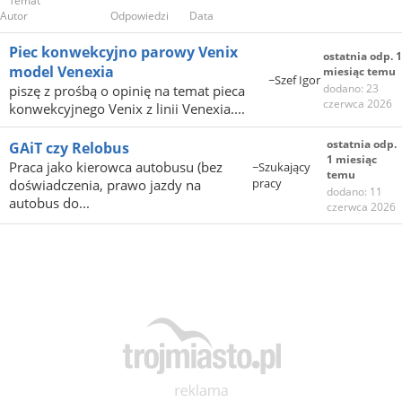
Temat
Autor
Odpowiedzi
Data
Piec konwekcyjno parowy Venix
ostatnia odp. 1
model Venexia
miesiąc temu
~Szef Igor
dodano: 23
piszę z prośbą o opinię na temat pieca
czerwca 2026
konwekcyjnego Venix z linii Venexia....
ostatnia odp.
GAiT czy Relobus
1 miesiąc
Praca jako kierowca autobusu (bez
~Szukający
temu
pracy
doświadczenia, prawo jazdy na
dodano: 11
autobus do...
czerwca 2026