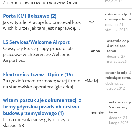
maja 2013
Zbieranie owoców lub warzyw. Gdzie...
ostatnia odp. 3
Porta KMI Bolszewo
(2)
miesiące temu
Jak w tytule. Pracuje lub pracował ktoś
~Ewa...
dodano: 21
w ich biurze? Jak tam jest naprawdę,...
sierpnia 2016
ostatnia odp.
LS Services/Welcome Airport
4 miesiące
Cześć, czy ktoś z grupy pracuje lub
~Anna
temu
pracował w LS Services/Welcome
dodano: 27
Airport w...
marca 2026
ostatnia odp. 4
Flextronics Tczew - Opinie
(15)
miesiące temu
Za tydzień mam rozmowę w tej firmie
~Maciej
dodano: 27
na stanowisko operatora (giętarka)...
lutego 2012
witam poszukuje dokumentacji z
ostatnia odp.
firmy gdynskie przedsiebiorstwo
5 miesięcy
temu
budow.przemyslowego
(1)
~anonim
dodano: 24
firma miescila sie w gdyni przy ul
lutego 2026
slaskiej 53