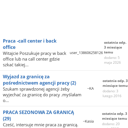
Praca -call center i back
ostatnia odp.
office
3 miesiące
temu
user_138606258126
Witajcie Poszukuje pracy w back
dodano: 5
office lub na call center gdzie
maja 2026
szkać takiej...
Wyjazd za granicę za
ostatnia odp. 3
pośrednictwem agencji pracy
(2)
miesiące temu
~KA
Szukam sprawdzonej agencji żeby
dodano: 3
wyjechać za granicę do pracy .myślałam
lutego 2016
o...
PRACA SEZONOWA ZA GRANICĄ
ostatnia odp. 3
(29)
miesiące temu
~Kasia
dodano: 20
Cześć, intersuje mnie praca za granicą.