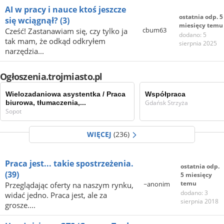
AI w pracy i nauce ktoś jeszcze
ostatnia odp. 5
się wciągnął?
(3)
miesięcy temu
cbum63
Cześć! Zastanawiam się, czy tylko ja
dodano: 5
tak mam, że odkąd odkryłem
sierpnia 2025
narzędzia...
Ogłoszenia.trojmiasto.pl
Wielozadaniowa asystentka / Praca
Współpraca
biurowa, tłumaczenia,...
Gdańsk Strzyża
Sopot
WIĘCEJ
(236)
Praca jest... takie spostrzeżenia.
ostatnia odp.
(39)
5 miesięcy
temu
~anonim
Przeglądając oferty na naszym rynku,
dodano: 3
widać jedno. Praca jest, ale za
sierpnia 2018
grosze....