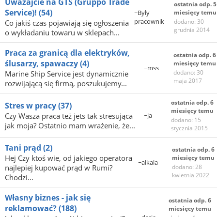
Uważajcie na GTS (Gruppo Trade
ostatnia odp. 5
Service)!
(54)
~Były
miesięcy temu
pracownik
dodano: 30
Co jakiś czas pojawiają się ogłoszenia
grudnia 2014
o wykładaniu towaru w sklepach...
Praca za granicą dla elektryków,
ostatnia odp. 6
ślusarzy, spawaczy
(4)
miesięcy temu
~mss
dodano: 30
Marine Ship Service jest dynamicznie
maja 2017
rozwijającą się firmą, poszukujemy...
ostatnia odp. 6
Stres w pracy
(37)
miesięcy temu
Czy Wasza praca też jets tak stresująca
~ja
dodano: 15
jak moja? Ostatnio mam wrażenie, że...
stycznia 2015
Tani prąd
(2)
ostatnia odp. 6
Hej Czy ktoś wie, od jakiego operatora
miesięcy temu
~alkala
najlepiej kupować prąd w Rumi?
dodano: 28
kwietnia 2022
Chodzi...
Własny biznes - jak się
ostatnia odp. 6
reklamować?
(188)
miesięcy temu