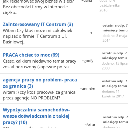
~daria
Jak reklamować swój biznes w sieci?
dodano: 4
października
Bez obecności firmy w Internecie
2016
ciężko...
Zainteresowany IT Centrum
(3)
ostatnia odp. 7
Witam Czy ktoś może mi cokolwiek
miesięcy temu
~s.
napisać o firmie IT Centrum z Ul.
dodano: 8 maja
2014
Baśniowej...
ostatnia odp. 7
PRACA chciec to moc
(69)
miesięcy temu
Czesc, calkiem niedawno temat pracy
~goofy
dodano: 13 lipca
zostal poruszony (zapewne po raz...
2003
agencja pracy no problem- praca
ostatnia odp. 7
za granica
(3)
miesięcy temu
~anonim
dodano: 11
witam :) czy ktos pracował za granica
kwietnia 2017
przez agencję NO PROBLEM?
Wypożyczalnia samochodów-
wasze doświadczenia z takiej
ostatnia odp. 7
pracy?
(10)
miesięcy temu
~Artur
dodano: 23