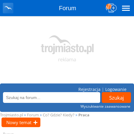
Forum
Rejestracja
|
Logowanie
Wyszukiwanie zaawansowane
»
»
»
Trojmiasto.pl
Forum
Co? Gdzie? Kiedy?
Praca
Nowy temat