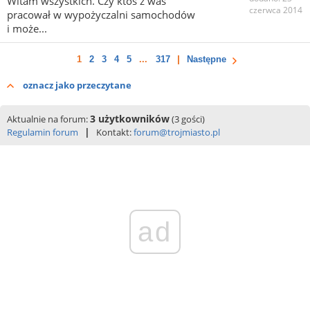
Witam wszystkich. Czy ktoś z was
czerwca 2014
pracował w wypożyczalni samochodów
i może...
1
2
3
4
5
...
317
Następne
oznacz jako przeczytane
3 użytkowników
Aktualnie na forum:
(3 gości)
|
Regulamin forum
Kontakt:
forum@trojmiasto.pl
ad