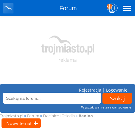
Forum
Rejestracja
|
Logowanie
Wyszukiwanie zaawansowane
»
»
»
Trojmiasto.pl
Forum
Dzielnice i Osiedla
Banino
Nowy temat