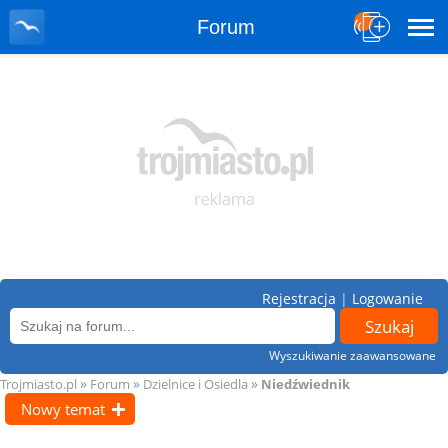
Forum
Rejestracja
|
Logowanie
Wyszukiwanie zaawansowane
»
»
»
Trojmiasto.pl
Forum
Dzielnice i Osiedla
Niedźwiednik
Nowy temat