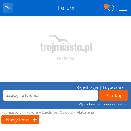
Forum
Rejestracja
|
Logowanie
Wyszukiwanie zaawansowane
»
»
»
Trojmiasto.pl
Forum
Dzielnice i Osiedla
Matarnia
Nowy temat