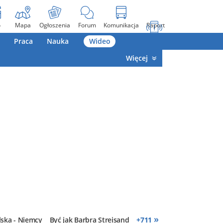
o
Mapa
Ogłoszenia
Forum
Komunikacja
Raport
Praca
Nauka
Wideo
Więcej
»
lska - Niemcy
Być jak Barbra Streisand
+
711