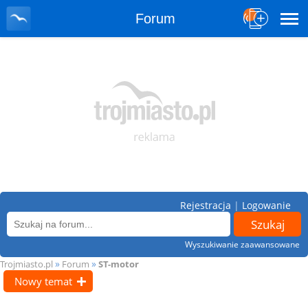
Forum
Rejestracja
|
Logowanie
Wyszukiwanie zaawansowane
»
»
Trojmiasto.pl
Forum
ST-motor
Nowy temat