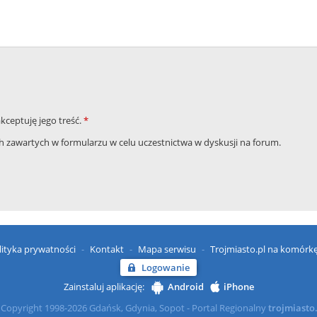
akceptuję jego treść.
*
zawartych w formularzu w celu uczestnictwa w dyskusji na forum.
lityka prywatności
Kontakt
Mapa serwisu
Trojmiasto.pl na komórk
Logowanie
Zainstaluj aplikację:
Android
iPhone
Copyright 1998-2026 Gdańsk, Gdynia, Sopot - Portal Regionalny
trojmiasto