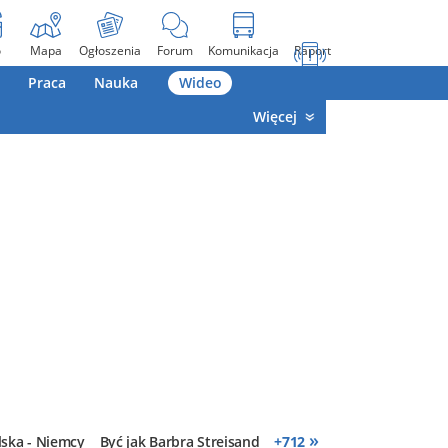
o
Mapa
Ogłoszenia
Forum
Komunikacja
Raport
Praca
Nauka
Wideo
Więcej
»
lska - Niemcy
Być jak Barbra Streisand
+
712