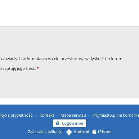
zawartych w formularzu w celu uczestnictwa w dyskusji na forum.
akceptuję jego treść.
*
lityka prywatności
Kontakt
Mapa serwisu
Trojmiasto.pl na komórk
Logowanie
Zainstaluj aplikację:
Android
iPhone