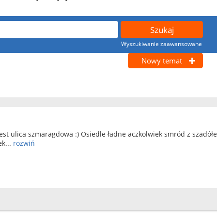
Wyszukiwanie zaawansowane
Nowy temat
jest ulica szmaragdowa :) Osiedle ładne aczkolwiek smród z szadółe
ek...
rozwiń