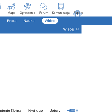
o
Mapa
Ogłoszenia
Forum
Komunikacja
Raport
Praca
Nauka
Wideo
Więcej
»
mienie Słońca
Kiwi_duo
Upiory
+
688