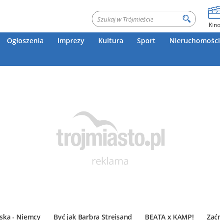
Kin
Ogłoszenia
Imprezy
Kultura
Sport
Nieruchomości
ska - Niemcy
Być jak Barbra Streisand
BEATA x KAMP!
Zać