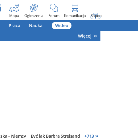
o
Mapa
Ogłoszenia
Forum
Komunikacja
Raport
Praca
Nauka
Wideo
Więcej
»
lska - Niemcy
Być jak Barbra Streisand
+
713