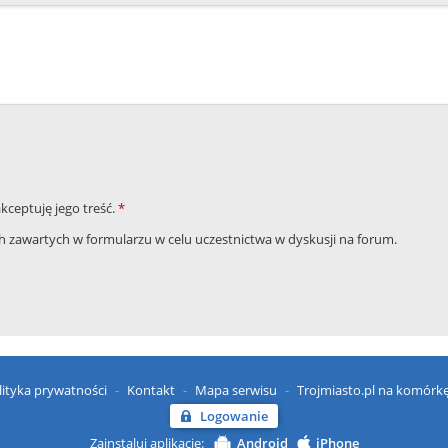
akceptuję jego treść.
*
zawartych w formularzu w celu uczestnictwa w dyskusji na forum.
lityka prywatności
Kontakt
Mapa serwisu
Trojmiasto.pl na komórk
Logowanie
Zainstaluj aplikację:
Android
iPhone