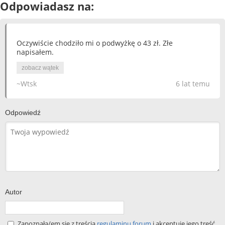
Odpowiadasz na:
Oczywiście chodziło mi o podwyżkę o 43 zł. Złe
napisałem.
zobacz wątek
~Wtsk
6 lat temu
Odpowiedź
Autor
Zapoznała/em się z treścią
regulaminu forum
i akceptuję jego treść.