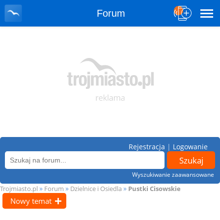
Forum
Rejestracja
|
Logowanie
Wyszukiwanie zaawansowane
»
»
»
Trojmiasto.pl
Forum
Dzielnice i Osiedla
Pustki Cisowskie
Nowy temat