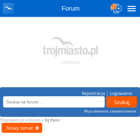
Forum
Rejestracja
|
Logowanie
Wyszukiwanie zaawansowane
»
»
Trojmiasto.pl
Forum
DJ Piotr
Nowy temat