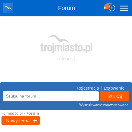
Forum
Rejestracja
|
Logowanie
Wyszukiwanie zaawansowane
»
Trojmiasto.pl
Forum
Nowy temat