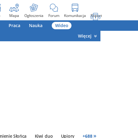
o
Mapa
Ogłoszenia
Forum
Komunikacja
Raport
Praca
Nauka
Wideo
Więcej
»
mienie Słońca
Kiwi_duo
Upiory
+
688