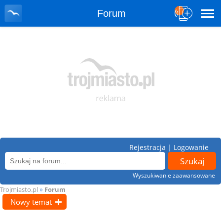
Forum
Rejestracja
|
Logowanie
Wyszukiwanie zaawansowane
»
Trojmiasto.pl
Forum
Nowy temat