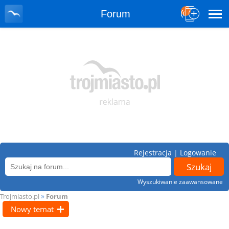
Forum
Rejestracja
|
Logowanie
Wyszukiwanie zaawansowane
»
Trojmiasto.pl
Forum
Nowy temat