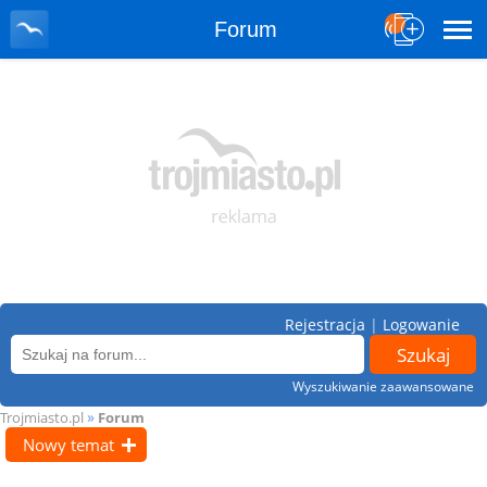
Forum
Rejestracja
|
Logowanie
Wyszukiwanie zaawansowane
»
Trojmiasto.pl
Forum
Nowy temat